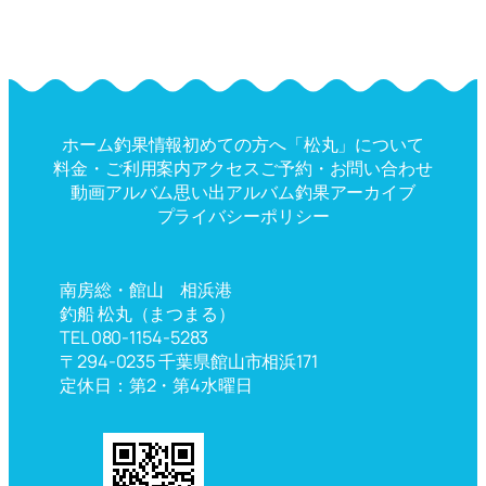
ホーム
釣果情報
初めての方へ
「松丸」について
料金・ご利用案内
アクセス
ご予約・お問い合わせ
動画アルバム
思い出アルバム
釣果アーカイブ
プライバシーポリシー
南房総・館山 相浜港
釣船 松丸（まつまる）
TEL 080-1154-5283
〒294-0235 千葉県館山市相浜171
定休日：第2・第4水曜日