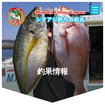
内
容
を
ス
キ
ッ
プ
釣果情報