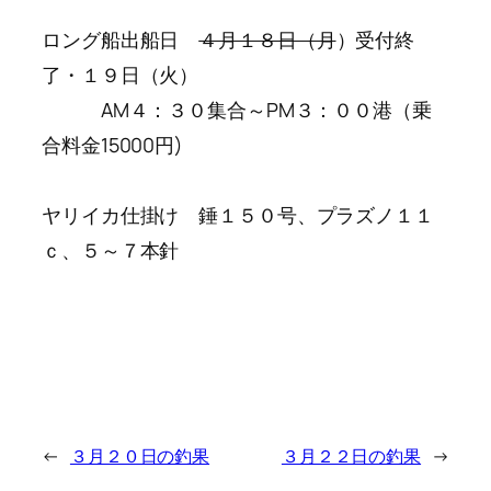
ロング船出船日
４月１８日（月
）受付終
了・１９日（火）
AM４：３０集合～PM３：００港（乗
合料金15000円)
ヤリイカ仕掛け 錘１５０号、プラズノ１１
ｃ、５～７本針
←
３月２０日の釣果
３月２２日の釣果
→