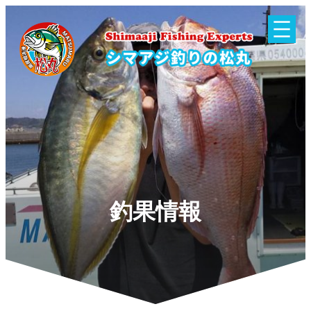
内
容
を
ス
キ
ッ
プ
釣果情報