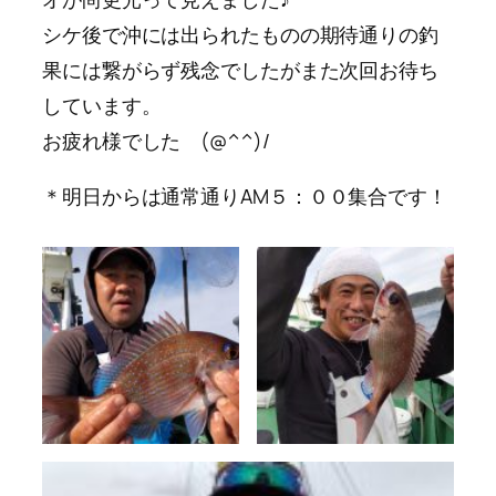
シケ後で沖には出られたものの期待通りの釣
果には繋がらず残念でしたがまた次回お待ち
しています。
お疲れ様でした (@^^)/
＊明日からは通常通り
AM５：００集合
です！