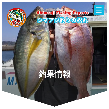
内
容
を
ス
キ
ッ
プ
釣果情報