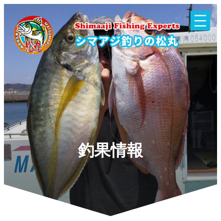
内
容
を
ス
キ
ッ
プ
釣果情報