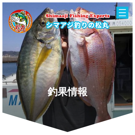
内
容
を
ス
キ
ッ
プ
釣果情報