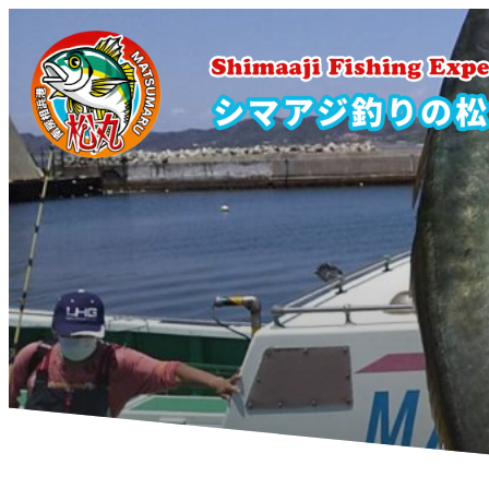
内
容
を
ス
キ
ッ
プ