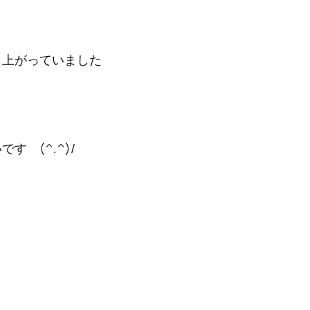
と上がっていました
 (^.^)/