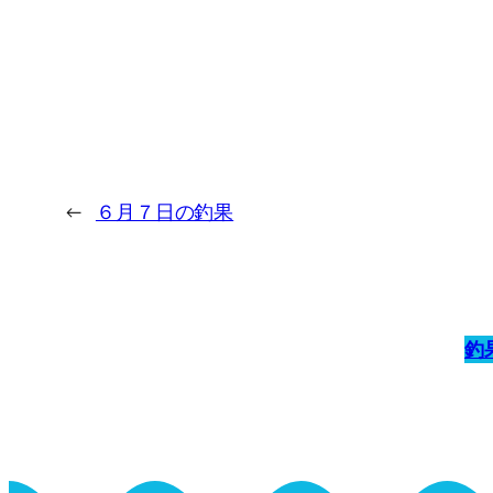
←
６月７日の釣果
釣