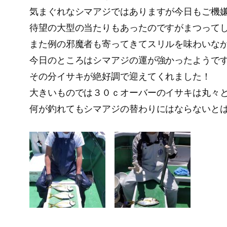
気まぐれなシマアジではありますが今日もご機嫌
待望の大型の当たりもあったのですがまつってしま
また例の邪魔者も寄ってきてスリルを味わいな
今日のところはシマアジの運が強かったようですが
その分イサキが絶好調で迎えてくれました！
大きいものでは３０ｃオーバーのイサキは丸々
何が釣れてもシマアジの替わりにはならないとは思