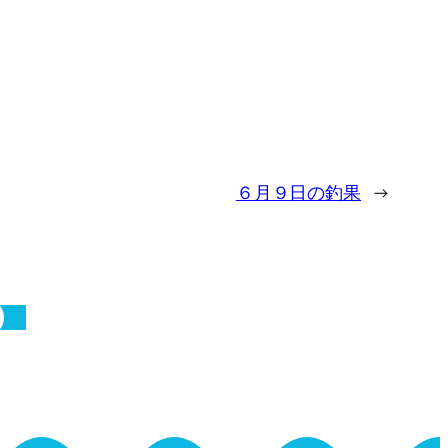
６月９日の釣果
→