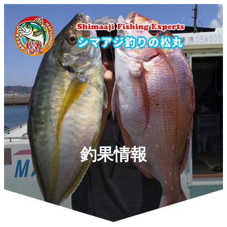
内
容
を
ス
キ
ッ
プ
釣果情報