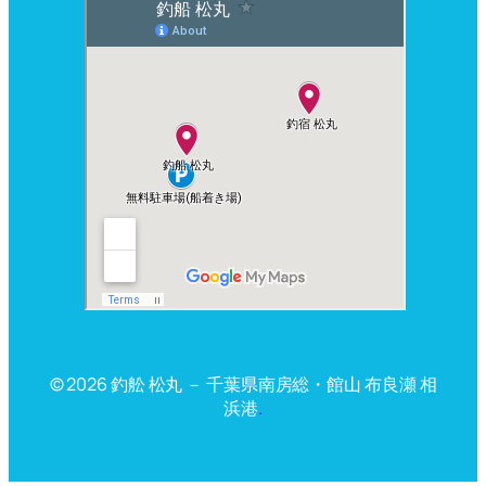
© 2026 釣舩 松丸 － 千葉県南房総・館山 布良瀬 相
浜港
.