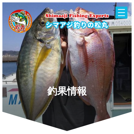
内
容
を
ス
キ
ッ
プ
釣果情報