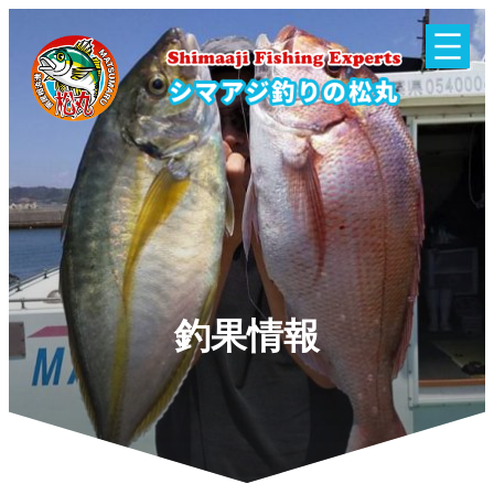
内
容
を
ス
キ
ッ
プ
釣果情報