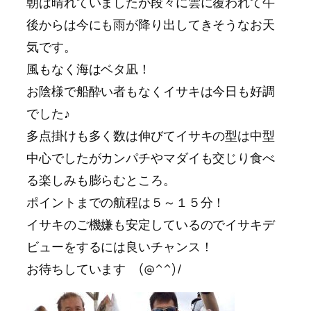
朝は晴れていましたが段々に雲に覆われて午
後からは今にも雨が降り出してきそうなお天
気です。
風もなく海はベタ凪！
お陰様で船酔い者もなくイサキは今日も好調
でした♪
多点掛けも多く数は伸びてイサキの型は中型
中心でしたがカンパチやマダイも交じり食べ
る楽しみも膨らむところ。
ポイントまでの航程は５～１５分！
イサキのご機嫌も安定しているのでイサキデ
ビューをするには良いチャンス！
お待ちしています (@^^)/