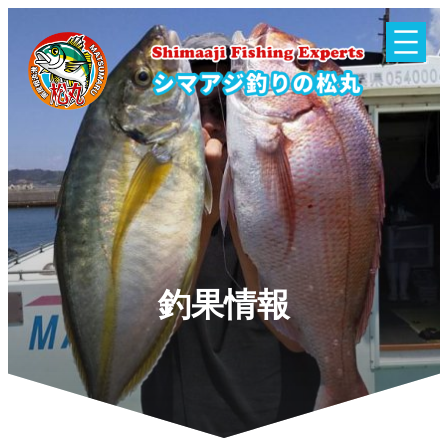
内
容
を
ス
キ
ッ
プ
釣果情報