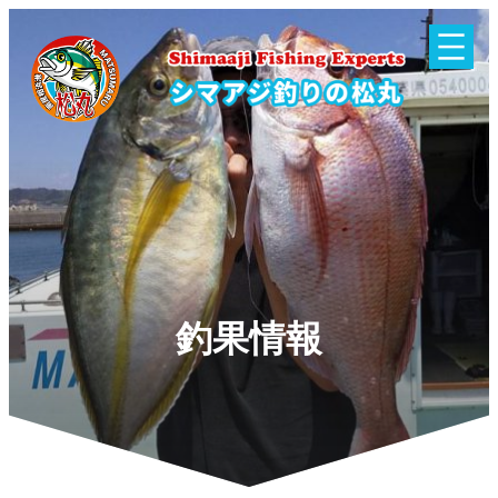
内
容
を
ス
キ
ッ
プ
釣果情報