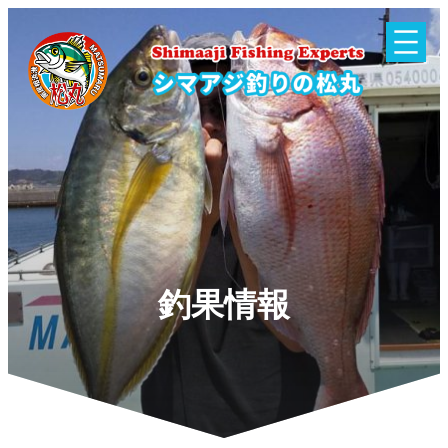
内
容
を
ス
キ
ッ
プ
釣果情報