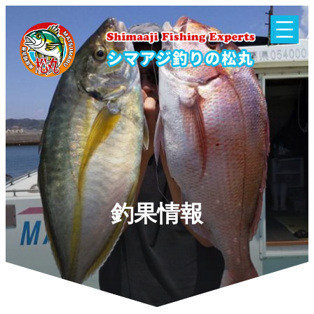
内
容
を
ス
キ
ッ
プ
釣果情報