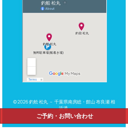
© 2026 釣舩 松丸 － 千葉県南房総・館山 布良瀬 相
浜港
.
ご予約・お問い合わせ