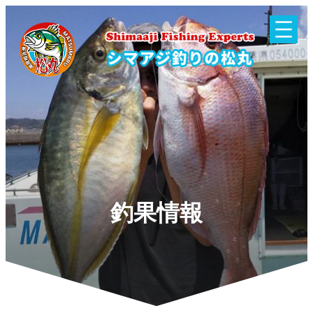
内
容
を
ス
キ
ッ
プ
釣果情報