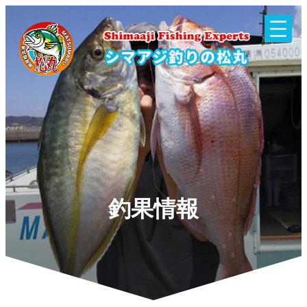
内
容
を
ス
キ
ッ
プ
釣果情報