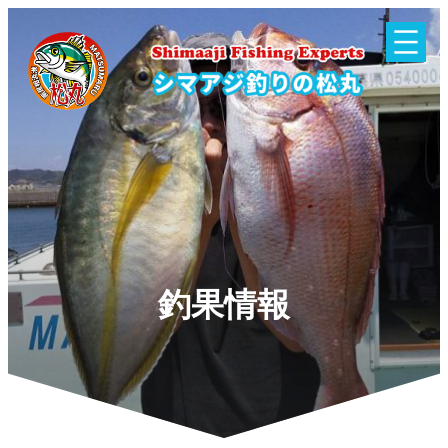
内
容
を
ス
キ
ッ
プ
釣果情報