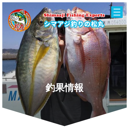
内
容
を
ス
キ
ッ
プ
釣果情報