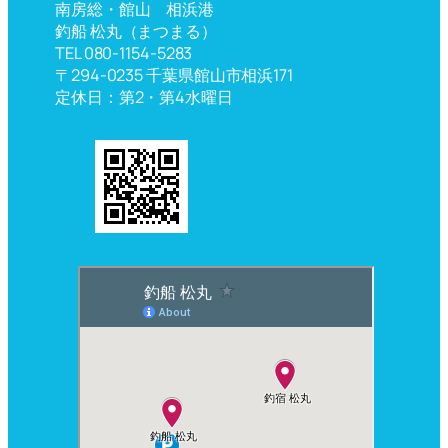
南房総・館山 相浜港
釣船 松丸（まつまる）
TEL 080-1154-5283
〒294-0235 千葉県館山市相浜171
定休日：第2・第4水曜日