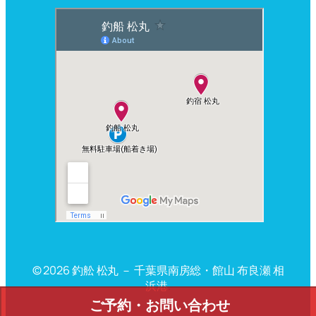
© 2026 釣舩 松丸 － 千葉県南房総・館山 布良瀬 相
浜港
.
ご予約・お問い合わせ