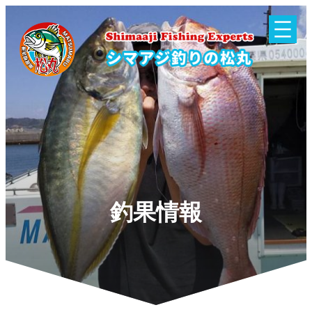
内
容
を
ス
キ
ッ
プ
釣果情報