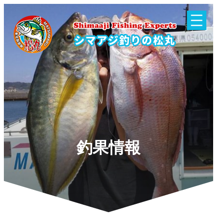
内
容
を
ス
キ
ッ
プ
釣果情報