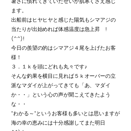
暑さに慣れてきていたせいか肌寒くさえ感じ
ます。
出船前はヒヤヒヤと感じた陽気もシマアジの
当たりが出始めれば体感温度は急上昇 !
(^^)!
今日の羨望の的はシマアジ４尾を上げたお客
様！
３．１ｋを頭にどれも丸々です♪
そんな釣果を横目に見れば５ｋオーバーの立
派なマダイが上がってきても「あ、マダイ
か・・」という心の声が聞こえてきたよう
な・・
”わかる～”というお客様も多いとは思いますが
海の幸の恵みには十分感謝してまた明日